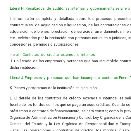
Literal H: Resultados_de_auditorias_internas_y_gubernamentales Enero
I.
Información completa y detallada sobre los procesos precontrac
contractuales, de adjudicación y liquidación, de las contrataciones d
adquisición de bienes, prestación de servicios, arrendamientos merc
etc., celebrados por la institución con personas naturales o jurídicas, i
concesiones, permisos o autorizaciones;
literal_l-Contratos_de_credito_externos_o_internos
J.
Un listado de las empresas y personas que han incumplido contra
dicha institución;
Literal J_Empresas_y_personas_que_han_incumplido_contratos Enero 
K.
Planes y programas de la institución en ejecución;
L.
El detalle de los contratos de crédito externos o internos; se señ
fuente de los fondos con los que se pagarán esos créditos. Cuando se 
préstamos o contratos de financiamiento, se hará constar, como lo prev
Orgánica de Administración Financiera y Control, Ley Orgánica de la Con
General del Estado y la Ley Orgánica de Responsabilidad y Transp
Fiscal, las operaciones y contratos de crédito, los montos, plazo,