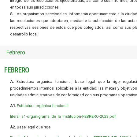
íntegro de las resoluciones ejecutoriadas, así como sus informes, pr
en todas sus jurisdicciones;
S.
Los organismos seccionales, informarán oportunamente a la ciudad
las resoluciones que adoptaren, mediante la publicación de las acta
respectivas sesiones de estos cuerpos colegiados, así como sus pl
desarrollo local;
Febrero
FEBRERO
A.
Estructura orgánica funcional, base legal que la rige, regulac
procedimientos internos aplicables a la entidad; las metas y objetivo
unidades administrativas de conformidad con sus programas operativo
A1.
Estructura orgánica funcional
literal_a1-organigrama_de_la_institucion-FEBRERO-2023.pdf
A2.
Base legal que rige