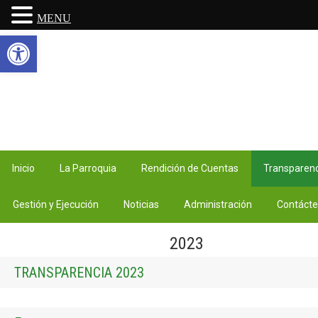
MENU
Abrir barra de herramientas
Inicio
La Parroquia
Rendición de Cuentas
Transparenc
Gestión y Ejecución
Noticias
Administración
Contáct
2023
TRANSPARENCIA 2023